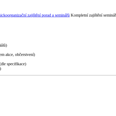
ickoorganizační zajištění porad a seminářů
Kompletní zajištění seminá
iálů)
hem akce, občerstvení)
dle specifikace)
)