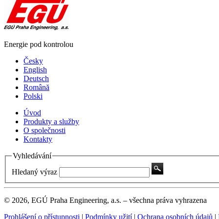
Energie pod kontrolou
Česky
English
Deutsch
Română
Polski
Úvod
Produkty a služby
O společnosti
Kontakty
Vyhledávání
Hledaný výraz
© 2026, EGÚ Praha Engineering, a.s. – všechna práva vyhrazena
Prohlášení o přístupnosti
|
Podmínky užití
|
Ochrana osobních údajů
|