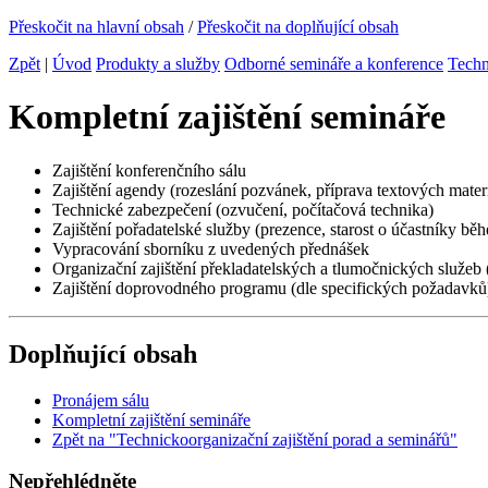
Přeskočit na hlavní obsah
/
Přeskočit na doplňující obsah
Zpět
|
Úvod
Produkty a služby
Odborné semináře a konference
Techn
Kompletní zajištění semináře
Zajištění konferenčního sálu
Zajištění agendy (rozeslání pozvánek, příprava textových mater
Technické zabezpečení (ozvučení, počítačová technika)
Zajištění pořadatelské služby (prezence, starost o účastníky bě
Vypracování sborníku z uvedených přednášek
Organizační zajištění překladatelských a tlumočnických služeb (
Zajištění doprovodného programu (dle specifických požadavků
Doplňující obsah
Pronájem sálu
Kompletní zajištění semináře
Zpět na "Technickoorganizační zajištění porad a seminářů"
Nepřehlédněte